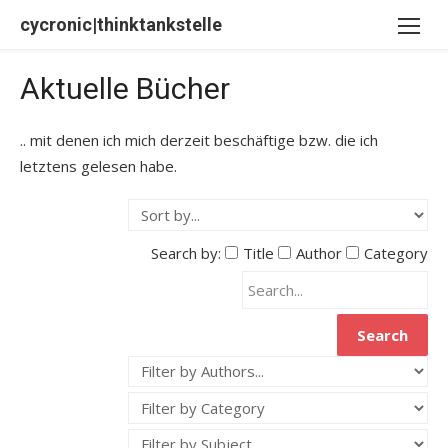
Skip
cycronic|thinktankstelle
to
content
Aktuelle Bücher
.. mit denen ich mich derzeit beschäftige bzw. die ich
letztens gelesen habe.
Search by:
Title
Author
Category