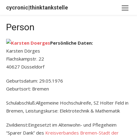
Skip
cycronic|thinktankstelle
to
content
Person
Persönliche Daten:
Karsten Dörges
Flachskampstr. 22
40627 Düsseldorf
Geburtsdatum: 29.05.1976
Geburtsort: Bremen
Schulabschluß:Allgemeine Hochschulreife, SZ Holter Feld in
Bremen, Leistungskurse: Elektrotechnik & Mathematik
Zivildienst:Eingesetzt im Altenwohn- und Pflegeheim
“Sparer Dank” des
Kreisverbandes Bremen-Stadt der