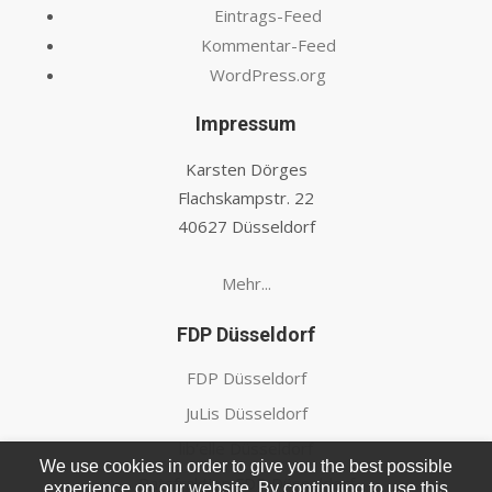
Eintrags-Feed
Kommentar-Feed
WordPress.org
Impressum
Karsten Dörges
Flachskampstr. 22
40627 Düsseldorf
Mehr...
FDP Düsseldorf
FDP Düsseldorf
JuLis Düsseldorf
lib'elle Düsseldorf
We use cookies in order to give you the best possible
Ratsfraktion FDP Düsseldorf
experience on our website. By continuing to use this