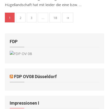
Hügellandschaft hat mit leider die eine bzw. …
Seitennummerierung
1
2
3
…
18
→
der
Beiträge
FDP
FDP OV08 Düsseldorf
Impressionen I