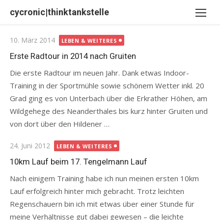
Skip
cycronic|thinktankstelle
to
content
Posted
10. März 2014
LEBEN & WEITERES
on
Erste Radtour in 2014 nach Gruiten
Die erste Radtour im neuen Jahr. Dank etwas Indoor-
Training in der Sportmühle sowie schönem Wetter inkl. 20
Grad ging es von Unterbach über die Erkrather Höhen, am
Wildgehege des Neanderthales bis kurz hinter Gruiten und
von dort über den Hildener …
Posted
24. Juni 2012
LEBEN & WEITERES
on
10km Lauf beim 17. Tengelmann Lauf
Nach einigem Training habe ich nun meinen ersten 10km
Lauf erfolgreich hinter mich gebracht. Trotz leichten
Regenschauern bin ich mit etwas über einer Stunde für
meine Verhältnisse gut dabei gewesen – die leichte