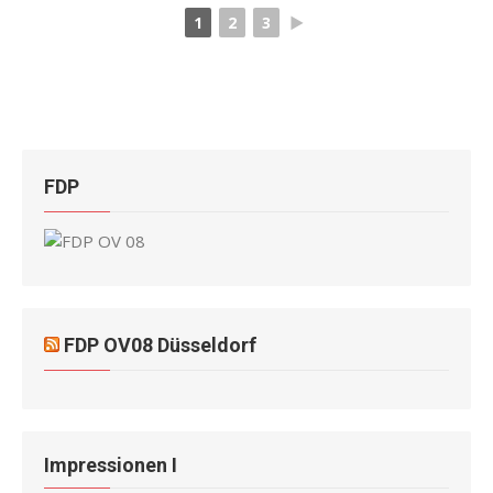
1
2
3
►
FDP
FDP OV08 Düsseldorf
Impressionen I