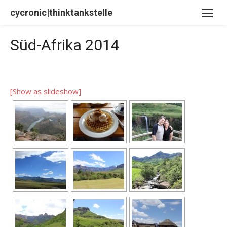
Skip
cycronic|thinktankstelle
to
content
Süd-Afrika 2014
[Show as slideshow]