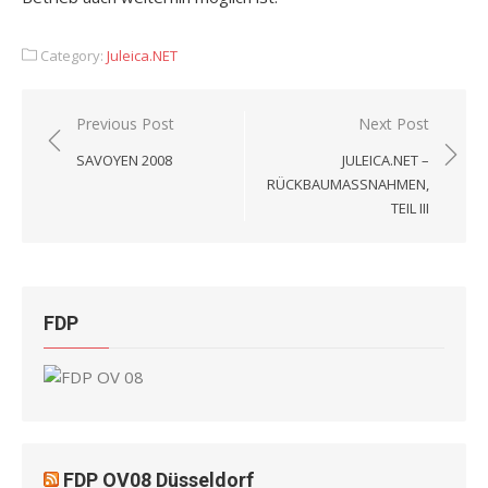
Category:
Juleica.NET
Beitragsnavigation
Previous Post
Next Post
SAVOYEN 2008
JULEICA.NET –
RÜCKBAUMASSNAHMEN,
TEIL III
FDP
FDP OV08 Düsseldorf