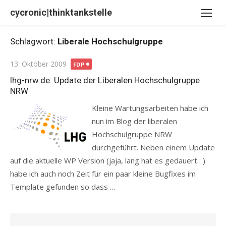
Skip
cycronic|thinktankstelle
to
content
Schlagwort:
Liberale Hochschulgruppe
Posted
13. Oktober 2009
FDP
on
lhg-nrw.de: Update der Liberalen Hochschulgruppe
NRW
Kleine Wartungsarbeiten habe ich
nun im Blog der liberalen
Hochschulgruppe NRW
durchgeführt. Neben einem Update
auf die aktuelle WP Version (jaja, lang hat es gedauert…)
habe ich auch noch Zeit für ein paar kleine Bugfixes im
Template gefunden so dass …