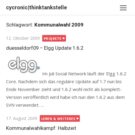
Skip
cycronic|thinktankstelle
to
content
Schlagwort:
Kommunalwahl 2009
Posted
12. Oktober 2009
PROJEKTE
on
duesseldorf09 – Elgg Update 1.6.2
Im Juli Social Network läuft der Elgg 1.6.2
Core. Nachdem sich das reguläre Update auf 1.7 nun bis
Ende November zieht und 1.6.2 wohl nicht als komplett-
Version veröffentlich wird habe ich nun den 1.6.2 aus dem
SVN verwendet. …
Posted
17. August 2009
LEBEN & WEITERES
on
Kommunalwahlkampf: Halbzeit