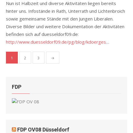
Nun ist Halbzeit und diverse Aktivitäten liegen bereits
hinter uns. Infostände in Rath, Unterrath und Lichtenbroich
sowie gemeinsame Stände mit den Jungen Liberalen.
Diverse Bilder und weitere Dokumentation der Aktivitäten
befinden sich auf duesseldorf09.de:
http://www.duesseldorf09.de/pg/blog/kdoerges
…
Seitennummerierung
1
2
3
→
der
Beiträge
FDP
FDP OV08 Düsseldorf