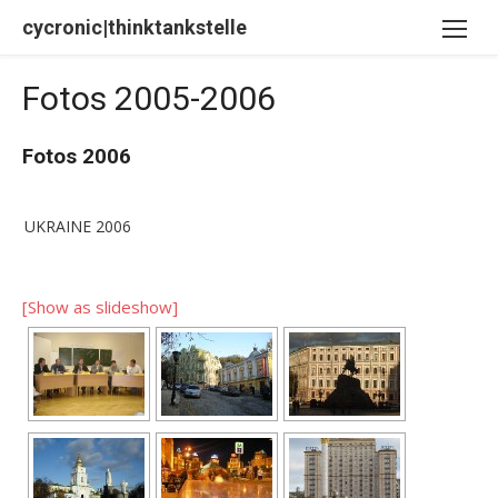
Skip
cycronic|thinktankstelle
to
content
Fotos 2005-2006
Fotos 2006
UKRAINE 2006
[Show as slideshow]