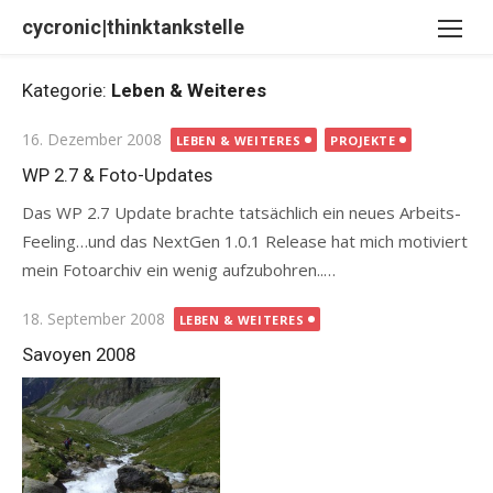
Skip
cycronic|thinktankstelle
to
content
Kategorie:
Leben & Weiteres
Posted
16. Dezember 2008
LEBEN & WEITERES
PROJEKTE
on
WP 2.7 & Foto-Updates
Das WP 2.7 Update brachte tatsächlich ein neues Arbeits-
Feeling…und das NextGen 1.0.1 Release hat mich motiviert
mein Fotoarchiv ein wenig aufzubohren..…
Posted
18. September 2008
LEBEN & WEITERES
on
Savoyen 2008