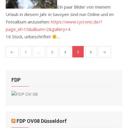
Ein paar Bilder von meinem
Urlaub in diesem Jahr in Savoyen sind nun Online und im
Fotoalbum anzusehen:
https://www.cycronic.de/?
page_id=10&album=2&gallery=4
.
16 Stück, unbeschriftet
…
Seitennummerierung
←
1
…
3
4
5
6
→
der
Beiträge
FDP
FDP OV08 Düsseldorf