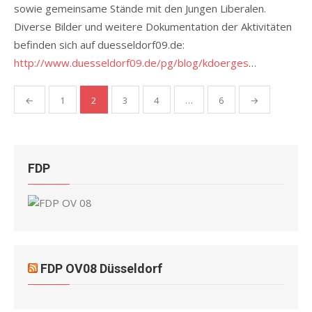
sowie gemeinsame Stände mit den Jungen Liberalen.
Diverse Bilder und weitere Dokumentation der Aktivitäten
befinden sich auf duesseldorf09.de:
http://www.duesseldorf09.de/pg/blog/kdoerges
…
Seitennummerierung
←
1
2
3
4
…
6
→
der
Beiträge
FDP
FDP OV08 Düsseldorf