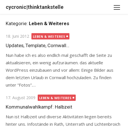
Skip
cycronic|thinktankstelle
to
content
Kategorie:
Leben & Weiteres
Posted
18. Juni 2012
LEBEN & WEITERES
on
Updates, Template, Cornwall…
Nun habe ich es also endlich mal geschafft die Seite zu
aktualisieren, ein wenig aufzuräumen. das aktuelle
WordPress einzubauen und vor allem: Einige Bilder aus
dem letzten Urlaub in Cornwall hochzuladen. Zu finden
unter “Fotos”.…
Posted
17. August 2009
LEBEN & WEITERES
on
Kommunalwahlkampf: Halbzeit
Nun ist Halbzeit und diverse Aktivitäten liegen bereits
hinter uns. Infostände in Rath, Unterrath und Lichtenbroich